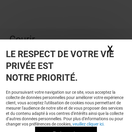
Courir
Valable du 01/07/26 au 24/07/26
X
Masq
Jusqu'à -50% sur une sélection*
LE RESPECT DE VOTRE VIE
2ème Démarque !! Jusqu'à -50% sur une sélection
d'articles signalés.
PRIVÉE EST
Conditions de vente
*Voir détail des conditions en boutique.
NOTRE PRIORITÉ.
En poursuivant votre navigation sur ce site, vous acceptez la
collecte de données personnelles pour améliorer votre expérience
client, vous acceptez l'utilisation de cookies nous permettant de
mesurer l'audience de notre site et de vous proposer des services
et du contenu adapté à vos centres d'intérêts ainsi que la collecte
d’autres données personnelles. Pour plus d'informations ou pour
changer vos préférences de cookies,
veuillez cliquer ici.