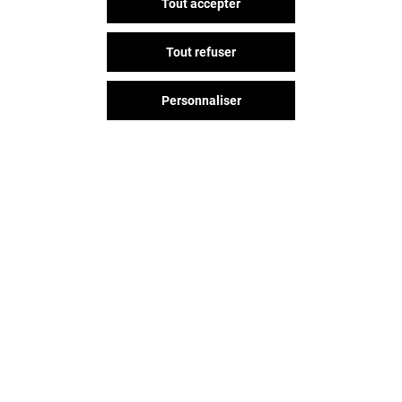
Tout accepter
Tout refuser
Personnaliser
Vous avez quitté Arcades ?
L'aventure continue sur les
réseaux sociaux !