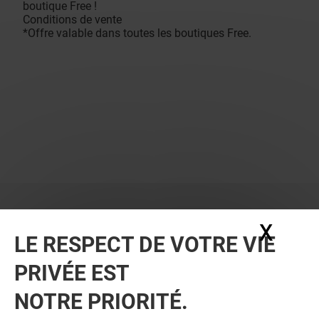
boutique Free !
Conditions de vente
*Offre valable dans toutes les boutiques Free.
X
Masq
LE RESPECT DE VOTRE VIE
PRIVÉE EST
NOTRE PRIORITÉ.