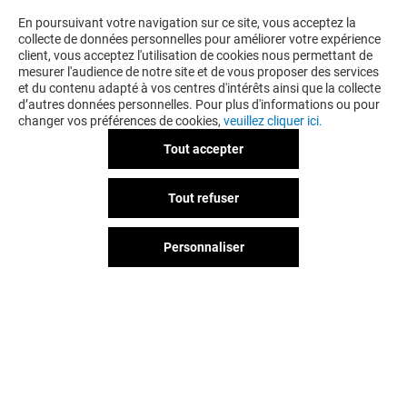
BONS PLANS
En poursuivant votre navigation sur ce site, vous acceptez la
collecte de données personnelles pour améliorer votre expérience
client, vous acceptez l'utilisation de cookies nous permettant de
mesurer l'audience de notre site et de vous proposer des services
et du contenu adapté à vos centres d'intérêts ainsi que la collecte
d’autres données personnelles. Pour plus d'informations ou pour
changer vos préférences de cookies,
veuillez cliquer ici.
Tout accepter
FREE
Tout refuser
-500 EUROS SUR LE NOUVEAU
SAMSUNG FOLD8
Personnaliser
Valable du 29/07/26 au 11/08/26
VOIR LE DETAIL