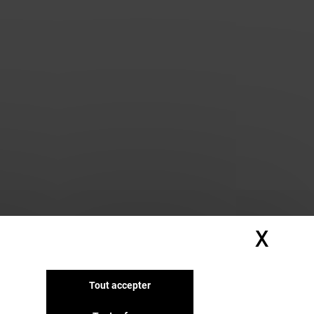
X
Masq
Tout accepter