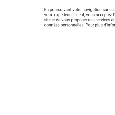
JEFF DE BRUGES
En poursuivant votre navigation sur ce 
JEFF DE BRUGES - OFFRE DE
votre expérience client, vous acceptez 
BIENVENUE
site et de vous proposer des services et
données personnelles. Pour plus d'inf
Offre permanente
VOIR LE DETAIL
Vous avez quitté Arcades ? L'aventur
continue sur les réseaux sociaux !