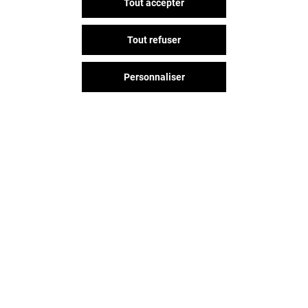
Tout accepter
Tout refuser
Personnaliser
Vous avez quitté Arcades ?
L'aventure continue sur les
réseaux sociaux !