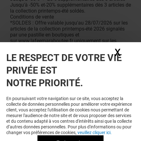
Jusqu'à -50% et-20% supplémentaires dès 3 articles de
la collection printemps-été soldés.
Conditions de vente
*SOLDES : Offre valable jusqu'au 28/07/2026 sur les
articles de la collection printemps-été 2026 signalés
par une pastille en boutiques et
sur
www.lafeemaraboutee.fr
uniquement sur les
articles signalés par un label ""Soldes"".
X
Masq
**-20% supplémentaires dès 3 articles de la collection
LE RESPECT DE VOTRE VIE
printemps-été soldés - valable sur les références
signalées par « Soldes -20% supp. dès 3 »
PRIVÉE EST
sur
www.lafeemaraboutee.fr.
Hors nouvelle collection - Remises effectuées en
NOTRE PRIORITÉ.
caisse.
En poursuivant votre navigation sur ce site, vous acceptez la
collecte de données personnelles pour améliorer votre expérience
client, vous acceptez l'utilisation de cookies nous permettant de
mesurer l'audience de notre site et de vous proposer des services
et du contenu adapté à vos centres d'intérêts ainsi que la collecte
d’autres données personnelles. Pour plus d'informations ou pour
changer vos préférences de cookies,
veuillez cliquer ici.