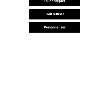
Tout accepter
Tout refuser
Personnaliser
Vous avez quitté Arcades ?
L'aventure continue sur les
réseaux sociaux !