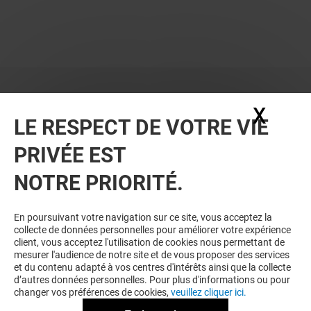
Courir
X
Masq
LE RESPECT DE VOTRE VIE
Valable du 23/07/25 au 10/08/25
Summer days
PRIVÉE EST
jusqu'à -40% sur une sélection d'articles
Conditions de vente
Voir conditions en magasin
NOTRE PRIORITÉ.
En poursuivant votre navigation sur ce site, vous acceptez la
collecte de données personnelles pour améliorer votre expérience
client, vous acceptez l'utilisation de cookies nous permettant de
mesurer l'audience de notre site et de vous proposer des services
et du contenu adapté à vos centres d'intérêts ainsi que la collecte
d’autres données personnelles. Pour plus d'informations ou pour
changer vos préférences de cookies,
veuillez cliquer ici.