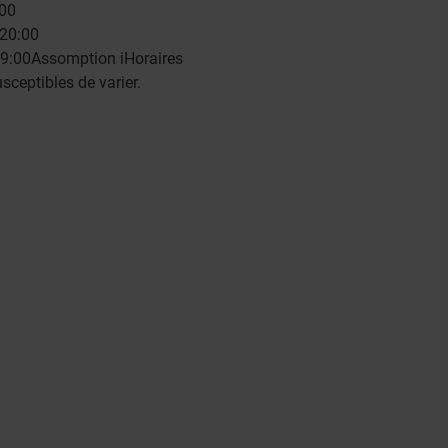
:00
 20:00
19:00
Assomption
i
Horaires
sceptibles de varier.