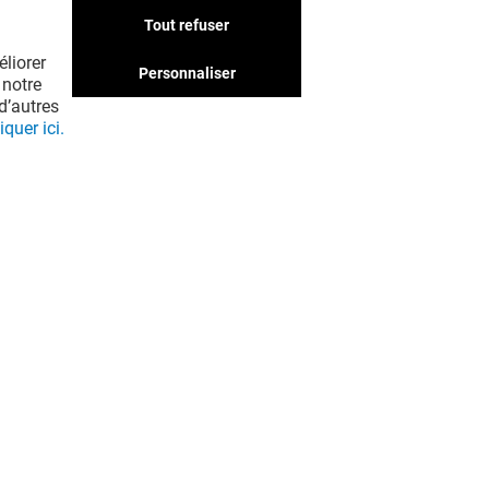
boutiques qui pourraient
Tout refuser
vous intéresser. Ne passez
liorer
pas à côté !
Personnaliser
 notre
d’autres
iquer ici.
EN VOIR PLUS ! (22)