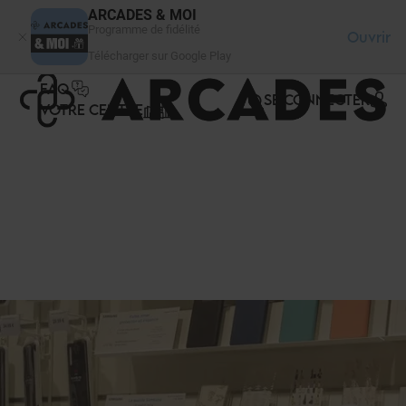
Panneau de gestion des cookies
ARCADES & MOI
Programme de fidélité
Ouvrir
Télécharger sur Google Play
FAQ
SE CONNECTER
VOTRE CENTRE