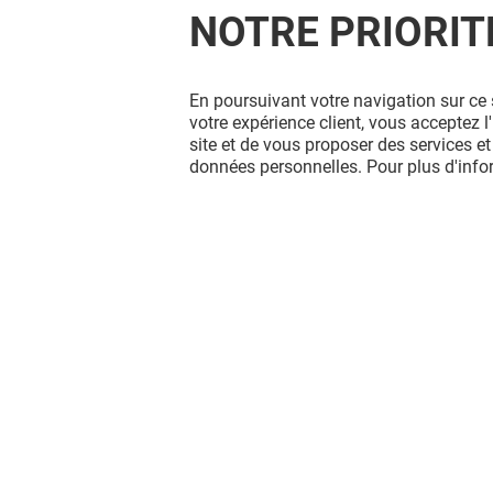
NOTRE PRIORIT
En poursuivant votre navigation sur ce 
votre expérience client, vous acceptez 
site et de vous proposer des services et
données personnelles. Pour plus d'inf
CYCLONE
KIABI
Ouvert
Ouvert
Vous avez quitté Arcades ? L'aventur
continue sur les réseaux sociaux !