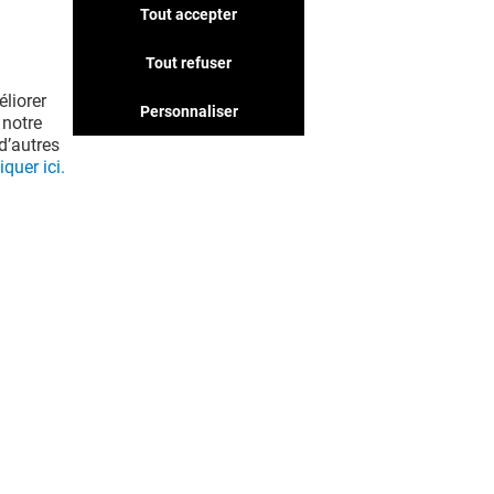
Tout accepter
Nous avons d'autres
boutiques qui pourraient
Tout refuser
vous intéresser. Ne passez
liorer
pas à côté !
Personnaliser
 notre
d’autres
iquer ici.
EN VOIR PLUS ! (30)