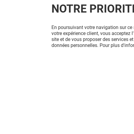
NOTRE PRIORIT
En poursuivant votre navigation sur ce 
votre expérience client, vous acceptez 
site et de vous proposer des services et
données personnelles. Pour plus d'inf
LA CIVETTE
MARC OR
Ouvert
Ouvert
Vous avez quitté Arcades ? L'aventur
continue sur les réseaux sociaux !