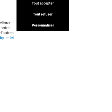
Tout accepter
Nous avons d'autres
boutiques qui pourraient
Tout refuser
vous intéresser. Ne passez
liorer
pas à côté !
Personnaliser
 notre
d’autres
iquer ici.
EN VOIR PLUS ! (19)