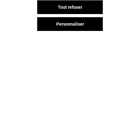
Tout refuser
Personnaliser
TOP PRESSING
PROMOVACAN
Ouvert
Ouvert
Vous avez quitté Arcades ?
L'aventure continue sur les
réseaux sociaux !