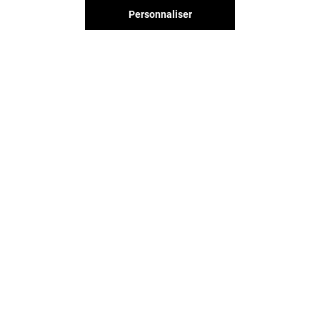
Personnaliser
MON BUBBLE
CROUSTY CRI
Ouvert
Fermé
Vous avez quitté Arcades ?
L'aventure continue sur les
réseaux sociaux !