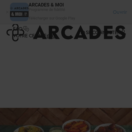
Panneau de gestion des cookies
ARCADES & MOI
Programme de fidélité
Ouvrir
Télécharger sur Google Play
FAQ
SE CONNECTER
VOTRE CENTRE