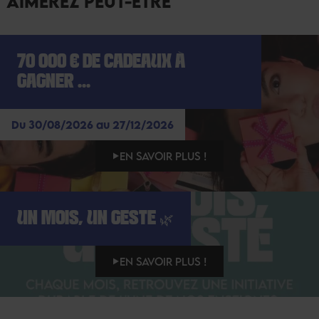
AIMEREZ PEUT-ÊTRE
70 000 € DE CADEAUX À
GAGNER ...
Du 30/08/2026 au 27/12/2026
EN SAVOIR PLUS !
UN MOIS, UN GESTE 🌿
EN SAVOIR PLUS !