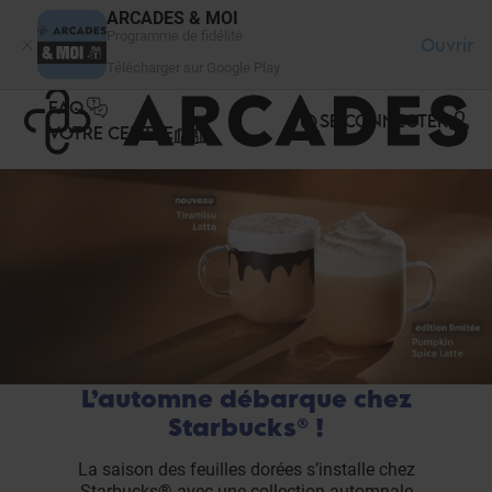
Panneau de gestion des cookies
ARCADES & MOI
Programme de fidélité
Ouvrir
Télécharger sur Google Play
FAQ
SE CONNECTER
VOTRE CENTRE
L’automne débarque chez
Starbucks® !
La saison des feuilles dorées s’installe chez
Starbucks® avec une collection automnale