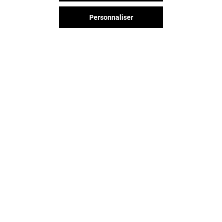
Personnaliser
Vous avez quitté Arcades ?
L'aventure continue sur les
réseaux sociaux !