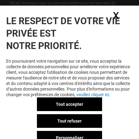
l'écart. Inscrivez-vous à notre newsletter pour ne rien rater de
notre actualité.
X
Masq
LE RESPECT DE VOTRE VIE
Voir notre politique de protection des
PRIVÉE EST
données personelles
.
NOTRE PRIORITÉ.
TOUJOURS GAGNANT EN ÉTANT
FIDELE
En poursuivant votre navigation sur ce site, vous acceptez la
collecte de données personnelles pour améliorer votre expérience
Devenez membre de Arcades & Moi pour bénéficier
client, vous acceptez l'utilisation de cookies nous permettant de
d'avantages, d'offres et de services exclusifs dans
mesurer l'audience de notre site et de vous proposer des services
votre Centre Commercial Arcades et chez nos
et du contenu adapté à vos centres d'intérêts ainsi que la collecte
partenaires.
d’autres données personnelles. Pour plus d'informations ou pour
changer vos préférences de cookies,
veuillez cliquer ici.
Tout accepter
CGU
Mentions légales
Données personnelles
Tout refuser
Règlement Intérieur
Personnaliser