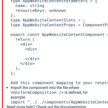
type AppWebsiteContentParameters = {

  name: string

  resourceKeys: unknown

};

type AppWebsiteContentSlots = ;

type AppWebsiteContentProps = ComponentP
export const AppWebsiteContentComponent 
  return (

    <div>

      <div>

      </div>

    </div>

  );

};

Add this component mapping to your resol
Import the component into the file where
<UniformComposition />
is defined, for
example
import "../../components/AppWebsiteConte
Need more help?
Check out the documentation.