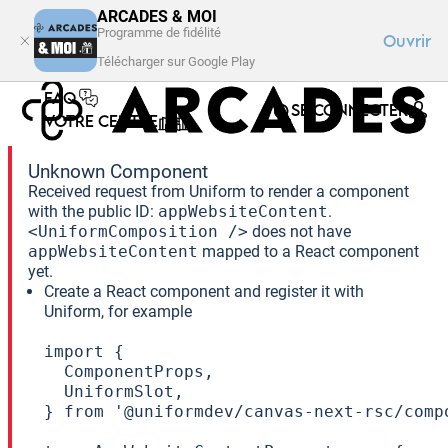
ARCADES & MOI
Programme de fidélité
Ouvrir
Télécharger sur Google Play
FAQ
SE CONNECTER
VOTRE CENTRE
Unknown Component
Received request from Uniform to render a component
with the public ID:
appWebsiteContent
.
<UniformComposition />
does not have
appWebsiteContent
mapped to a React component
yet.
Create a React component and register it with
Uniform, for example
import {

  ComponentProps,

  UniformSlot,

} from '@uniformdev/canvas-next-rsc/compo